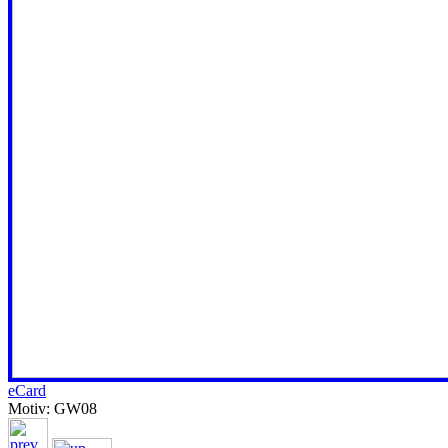
eCard
Motiv: GW08