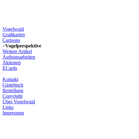
Vogelwuid
Grußkarten
Cartoons
>
Vogelperspektive
Weitere Artikel
Auftragsarbeiten
Aktionen
ECards
Kontakt
Gästebuch
Bestellung
Copyright
Über Vogelwuid
Links
Impressum